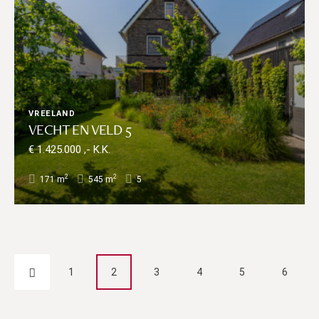
VREELAND
VECHT EN VELD 5
€ 1.425.000 ,- K.K.
2
2
171 m
545 m
5
1
2
3
4
5
6