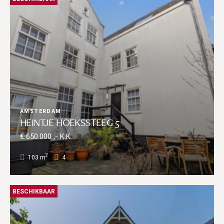
AMSTERDAM
HEINTJE HOEKSSTEEG 5
€ 650.000 ,- K.K.
2
103 m
4
BESCHIKBAAR