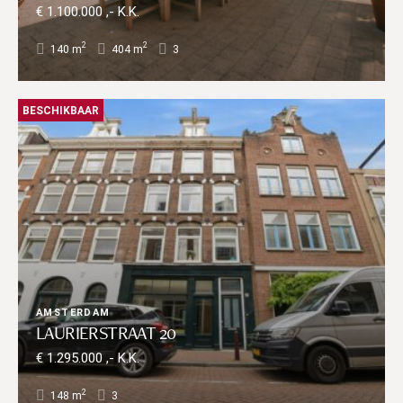
€ 1.100.000 ,- K.K.
2
2
140 m
404 m
3
BESCHIKBAAR
AMSTERDAM
LAURIERSTRAAT 20
€ 1.295.000 ,- K.K.
2
148 m
3