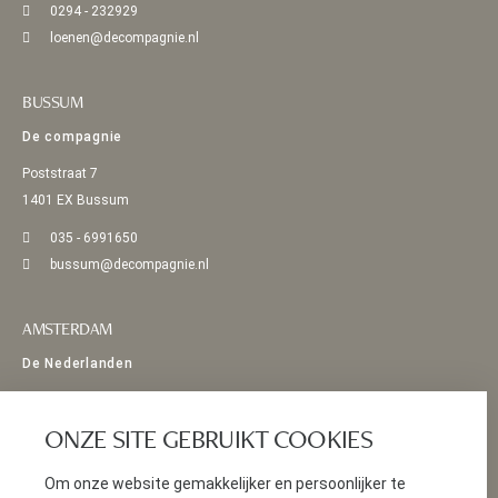
0294 - 232929
loenen@decompagnie.nl
BUSSUM
De compagnie
Poststraat 7
1401 EX Bussum
035 - 6991650
bussum@decompagnie.nl
AMSTERDAM
De Nederlanden
Bosboom Toussaintstraat 54 HS
1054 AV Amsterdam
ONZE SITE GEBRUIKT COOKIES
020 - 5893070
Om onze website gemakkelijker en persoonlijker te
info@denederlanden.eu