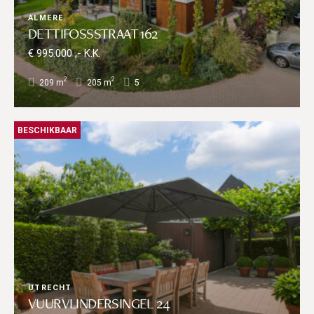
ALMERE
DETTIFOSSSTRAAT 162
€ 995.000 ,- K.K.
2
2
209 m
205 m
5
BESCHIKBAAR
UTRECHT
VUURVLINDERSINGEL 24