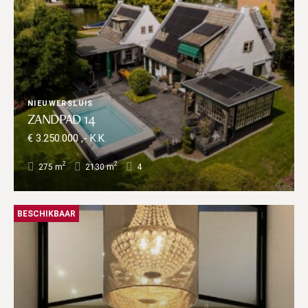
NIEUWERSLUIS
ZANDPAD 14
€ 3.250.000 ,- K.K.
2
2
275 m
2130 m
4
BESCHIKBAAR