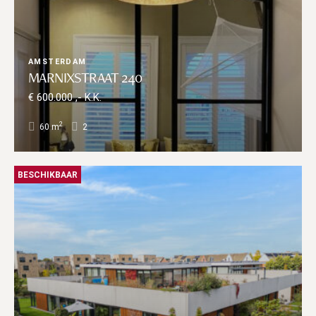
AMSTERDAM
MARNIXSTRAAT 240
€ 600.000 ,- K.K.
2
60 m
2
BESCHIKBAAR