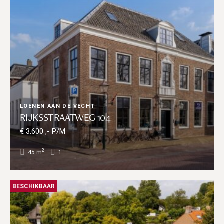
LOENEN AAN DE VECHT
RIJKSSTRAATWEG 104
€ 3.600 ,- P/M
2
45 m
1
BESCHIKBAAR