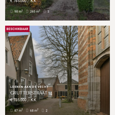
€ 765.000 ,- K.K.
2
2
98 m
265 m
3
BESCHIKBAAR
LOENEN AAN DE VECHT
GRUTTERSTRAAT 14
€ 735.000 ,- K.K.
2
2
87 m
68 m
2