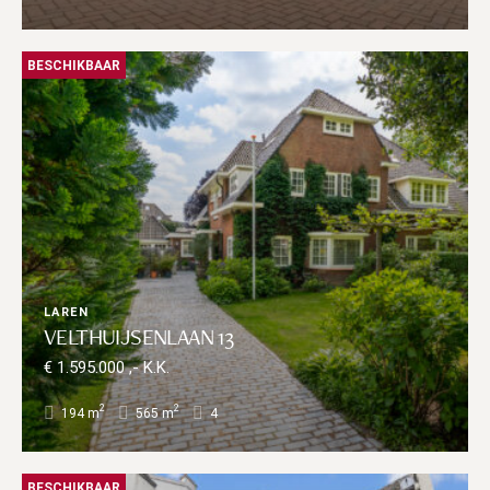
BESCHIKBAAR
LAREN
VELTHUIJSENLAAN 13
€ 1.595.000 ,- K.K.
2
2
194 m
565 m
4
BESCHIKBAAR